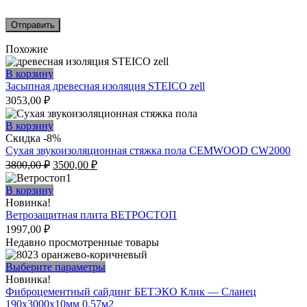
Похожие
В корзину
Засыпная древесная изоляция STEICO zell
3053,00
₽
В корзину
Скидка -8%
Сухая звукоизоляционная стяжка пола CEMWOOD CW2000
Первоначальная
Текущая
3800,00
₽
3500,00
₽
цена
цена:
составляла
3500,00 ₽.
В корзину
3800,00 ₽.
Новинка!
Ветрозащитная плита ВЕТРОСТОП
1997,00
₽
Недавно просмотренные товары
Этот
Выберите параметры
товар
Новинка!
имеет
Фиброцементный сайдинг БЕТЭКО Клик — Сланец
несколько
190х3000х10мм 0.57м2