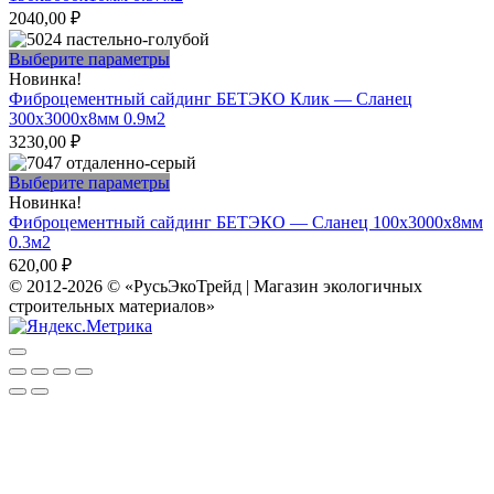
вариаций.
2040,00
₽
Опции
можно
Этот
Выберите параметры
выбрать
товар
Новинка!
на
имеет
Фиброцементный сайдинг БЕТЭКО Клик — Сланец
странице
несколько
300х3000х8мм 0.9м2
товара.
вариаций.
3230,00
₽
Опции
можно
Этот
Выберите параметры
выбрать
товар
Новинка!
на
имеет
Фиброцементный сайдинг БЕТЭКО — Сланец 100х3000х8мм
странице
несколько
0.3м2
товара.
вариаций.
620,00
₽
Опции
© 2012-2026 © «РусьЭкоТрейд | Магазин экологичных
можно
строительных материалов»
выбрать
на
странице
товара.