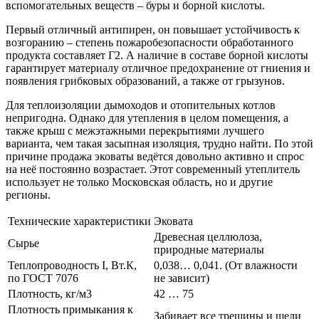
вспомогательных веществ – буры и борной кислоты.
Первый отличный антипирен, он повышает устойчивость к
возгоранию – степень пожаробезопасности обработанного
продукта составляет Г2. А наличие в составе борной кислоты
гарантирует материалу отличное предохранение от гниения и
появления грибковых образований, а также от грызунов.
Для теплоизоляции дымоходов и отопительных котлов
непригодна. Однако для утепления в целом помещения, а
также крыш с межэтажными перекрытиями лучшего
варианта, чем такая засыпная изоляция, трудно найти. По этой
причине продажа эковаты ведётся довольно активно и спрос
на неё постоянно возрастает. Этот современный утеплитель
использует не только Московская область, но и другие
регионы.
Технические характеристики
Эковата
Древесная целлюлоза,
Сырье
природные материалы
Теплопроводность I, Вт.К,
0,038… 0,041. (От влажности
по ГОСТ 7076
не зависит)
Плотность, кг/м3
42 … 75
Плотность примыкания к
Забивает все трещины и щели