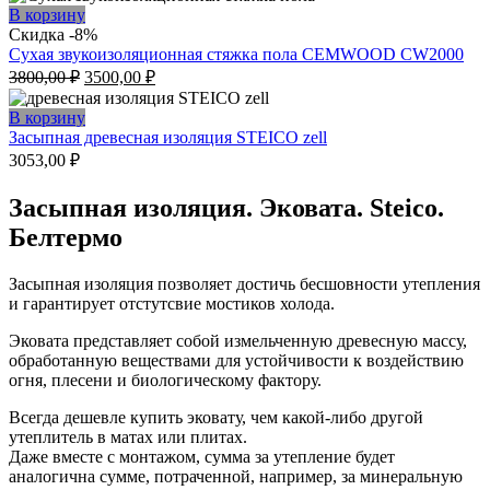
В корзину
Скидка -8%
Сухая звукоизоляционная стяжка пола CEMWOOD CW2000
Первоначальная
Текущая
3800,00
₽
3500,00
₽
цена
цена:
составляла
3500,00 ₽.
В корзину
3800,00 ₽.
Засыпная древесная изоляция STEICO zell
3053,00
₽
Засыпная изоляция. Эковата. Steico.
Белтермо
Засыпная изоляция позволяет достичь бесшовности утепления
и гарантирует отстутсвие мостиков холода.
Эковата представляет собой измельченную древесную массу,
обработанную веществами для устойчивости к воздействию
огня, плесени и биологическому фактору.
Всегда дешевле купить эковату, чем какой-либо другой
утеплитель в матах или плитах.
Даже вместе с монтажом, сумма за утепление будет
аналогична сумме, потраченной, например, за минеральную