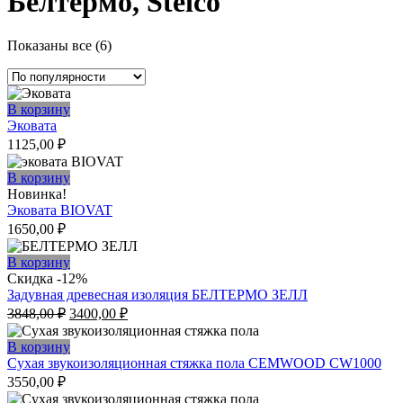
Белтермо, Steico
Сортировка:
Показаны все (6)
по
популярности
В корзину
Эковата
1125,00
₽
В корзину
Новинка!
Эковата BIOVAT
1650,00
₽
В корзину
Скидка -12%
Задувная древесная изоляция БЕЛТЕРМО ЗЕЛЛ
Первоначальная
Текущая
3848,00
₽
3400,00
₽
цена
цена:
составляла
3400,00 ₽.
В корзину
3848,00 ₽.
Сухая звукоизоляционная стяжка пола CEMWOOD CW1000
3550,00
₽