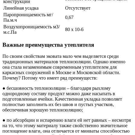
конструкции
Линейная усадка
Отсутствует
Паропроницаемость мг/
0,67
Па.м.ч
Воздухопроницаемость м3/
80 х 10-6
м.с.Па
Важные преимущества утеплителя
По своим свойствам эковата мало чем выделяется среди
традиционных материалов теплоизоляции. Однако именно
она стала незаменимым современным утеплителем для
каркасных сооружений в Москве и Московской области.
Почему? Потому что имеет ряд преимуществ:
● бесшовность теплоизоляции – благодаря рыхлому
однородному составу продукт можно даже насыпать в
подготовленные ячейки. Качественная укладка позволяет
полностью заполнить их без швов и пустых участков,
обеспечивая хорошую теплоизоляцию;
● по абсорбции и испарению влаги ей нет равных – несмотря
на то, что этому материалу также свойственно значительное
поглощение влаги, она отличается от минваты способностью