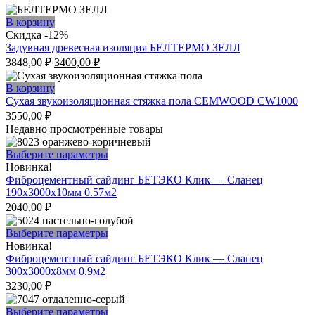
вариаций.
Опции
В корзину
можно
Скидка -12%
выбрать
Задувная древесная изоляция БЕЛТЕРМО ЗЕЛЛ
на
Первоначальная
Текущая
3848,00
₽
3400,00
₽
странице
цена
цена:
товара.
составляла
3400,00 ₽.
В корзину
3848,00 ₽.
Сухая звукоизоляционная стяжка пола CEMWOOD CW1000
3550,00
₽
Недавно просмотренные товары
Этот
Выберите параметры
товар
Новинка!
имеет
Фиброцементный сайдинг БЕТЭКО Клик — Сланец
несколько
190х3000х10мм 0.57м2
вариаций.
2040,00
₽
Опции
можно
Этот
Выберите параметры
выбрать
товар
Новинка!
на
имеет
Фиброцементный сайдинг БЕТЭКО Клик — Сланец
странице
несколько
300х3000х8мм 0.9м2
товара.
вариаций.
3230,00
₽
Опции
можно
Этот
Выберите параметры