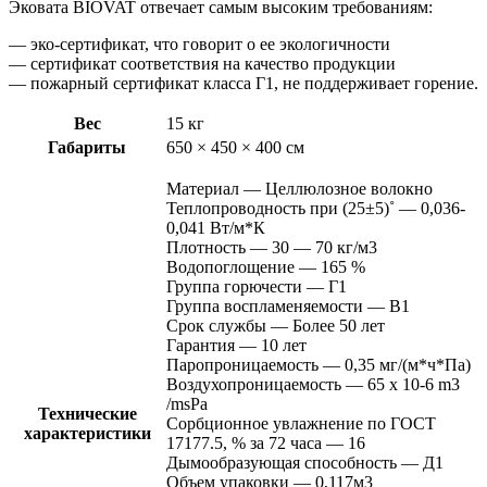
Эковата BIOVAT отвечает самым высоким требованиям:
— эко-сертификат, что говорит о ее экологичности
— сертификат соответствия на качество продукции
— пожарный сертификат класса Г1, не поддерживает горение.
Вес
15 кг
Габариты
650 × 450 × 400 см
Материал — Целлюлозное волокно
Теплопроводность при (25±5)˚ — 0,036-
0,041 Вт/м*К
Плотность — 30 — 70 кг/м3
Водопоглощение — 165 %
Группа горючести — Г1
Группа воспламеняемости — B1
Срок службы — Более 50 лет
Гарантия — 10 лет
Паропроницаемость — 0,35 мг/(м*ч*Па)
Воздухопроницаемость — 65 х 10-6 m3
/msPa
Технические
Сорбционное увлажнение по ГОСТ
характеристики
17177.5, % за 72 часа — 16
Дымообразующая способность — Д1
Объем упаковки — 0,117м3