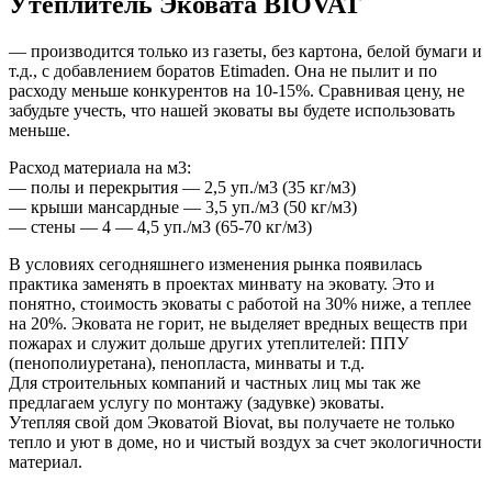
Утеплитель Эковата BIOVAT
— производится только из газеты, без картона, белой бумаги и
т.д., с добавлением боратов Еtimаdеn. Она не пылит и по
расходу меньше конкурентов на 10-15%. Сравнивая цену, не
забудьте учесть, что нашей эковаты вы будете использовать
меньше.
Расход материала на м3:
— полы и перекрытия — 2,5 уп./м3 (35 кг/м3)
— крыши мансардные — 3,5 уп./м3 (50 кг/м3)
— стены — 4 — 4,5 уп./м3 (65-70 кг/м3)
В условиях сегодняшнего изменения рынка появилась
практика заменять в проектах минвату на эковату. Это и
понятно, стоимость эковаты с работой на 30% ниже, а теплее
на 20%. Эковата не горит, не выделяет вредных веществ при
пожарах и служит дольше других утеплителей: ППУ
(пенополиуретана), пенопласта, минваты и т.д.
Для строительных компаний и частных лиц мы так же
предлагаем услугу по монтажу (задувке) эковаты.
Утепляя свой дом Эковатой Вiоvаt, вы получаете не только
тепло и уют в доме, но и чистый воздух за счет экологичности
материал.