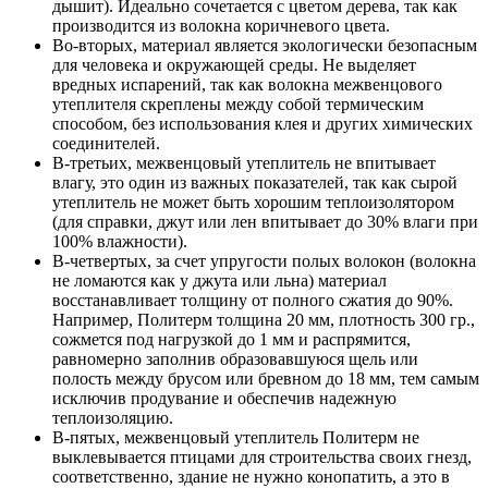
дышит). Идеально сочетается с цветом дерева, так как
производится из волокна коричневого цвета.
Во-вторых, материал является экологически безопасным
для человека и окружающей среды. Не выделяет
вредных испарений, так как волокна межвенцового
утеплителя скреплены между собой термическим
способом, без использования клея и других химических
соединителей.
В-третьих, межвенцовый утеплитель не впитывает
влагу, это один из важных показателей, так как сырой
утеплитель не может быть хорошим теплоизолятором
(для справки, джут или лен впитывает до 30% влаги при
100% влажности).
В-четвертых, за счет упругости полых волокон (волокна
не ломаются как у джута или льна) материал
восстанавливает толщину от полного сжатия до 90%.
Например, Политерм толщина 20 мм, плотность 300 гр.,
сожмется под нагрузкой до 1 мм и распрямится,
равномерно заполнив образовавшуюся щель или
полость между брусом или бревном до 18 мм, тем самым
исключив продувание и обеспечив надежную
теплоизоляцию.
В-пятых, межвенцовый утеплитель Политерм не
выклевывается птицами для строительства своих гнезд,
соответственно, здание не нужно конопатить, а это в