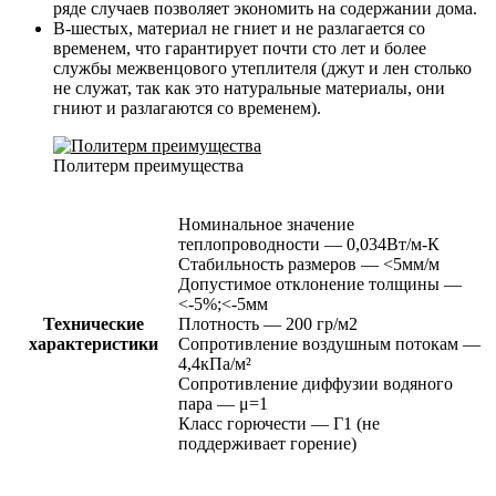
ряде случаев позволяет экономить на содержании дома.
В-шестых, материал не гниет и не разлагается со
временем, что гарантирует почти сто лет и более
службы межвенцового утеплителя (джут и лен столько
не служат, так как это натуральные материалы, они
гниют и разлагаются со временем).
Политерм преимущества
Номинальное значение
теплопроводности — 0,034Вт/м-К
Стабильность размеров — <5мм/м
Допустимое отклонение толщины —
<-5%;<-5мм
Технические
Плотность — 200 гр/м2
характеристики
Сопротивление воздушным потокам —
4,4кПа/м²
Сопротивление диффузии водяного
пара — μ=1
Класс горючести — Г1 (не
поддерживает горение)