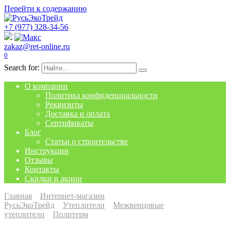
Перейти к содержанию
+7 (977) 328-34-56
zakaz@ret-online.ru
0
Search for:
О компании
Политика конфиденциальности
Реквизиты
Доставка и оплата
Сертификаты
Блог
Статьи о строительстве
Инструкции
Отзывы
Контакты
Скидки и акции
Главная
Интернет-магазин
РусьЭкоТрейд
Утеплители
Межвенцовые
утеплители
Политерм