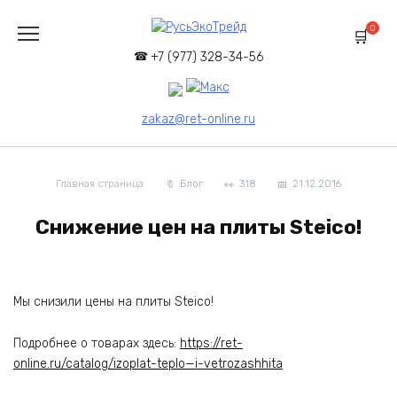
Перейти
к
0
содержанию
+7 (977) 328-34-56
zakaz@ret-online.ru
Главная страница
Блог
318
21.12.2016
Снижение цен на плиты Steico!
Мы снизили цены на плиты Steico!
Подробнее о товарах здесь:
https://ret-
online.ru/catalog/izoplat-teplo—i-vetrozashhita