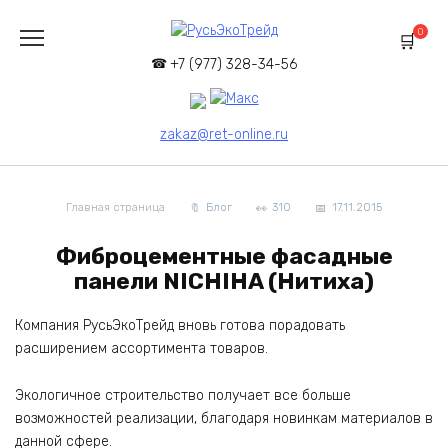
Перейти
к
0
содержанию
+7 (977) 328-34-56
zakaz@ret-online.ru
Главная страница
Блог
310
17.11.2015
Фиброцементные фасадные
панели NICHIHA (Нитиха)
Компания РусьЭкоТрейд вновь готова порадовать
расширением ассортимента товаров.
Экологичное строительство получает все больше
возможностей реализации, благодаря новинкам материалов в
данной сфере.