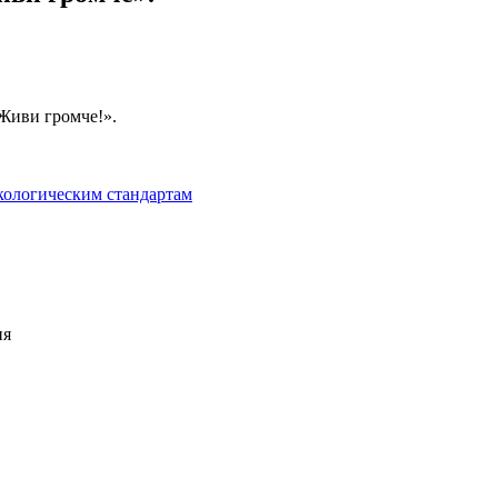
«Живи громче!».
кологическим стандартам
ия