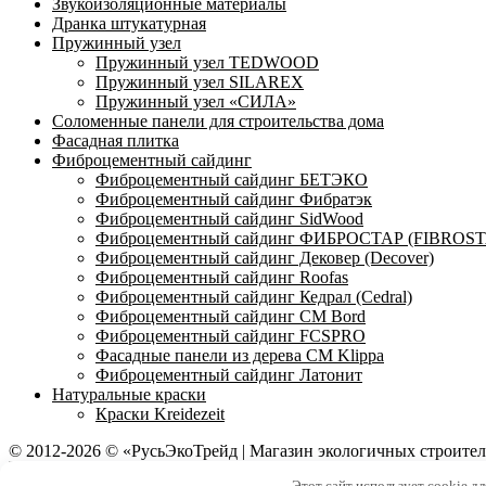
Звукоизоляционные материалы
Дранка штукатурная
Пружинный узел
Пружинный узел TEDWOOD
Пружинный узел SILAREX
Пружинный узел «СИЛА»
Соломенные панели для строительства дома
Фасадная плитка
Фиброцементный сайдинг
Фиброцементный сайдинг БЕТЭКО
Фиброцементный сайдинг Фибратэк
Фиброцементный сайдинг SidWood
Фиброцементный сайдинг ФИБРОСТАР (FIBROS
Фиброцементный сайдинг Дековер (Decover)
Фиброцементный сайдинг Roofas
Фиброцементный сайдинг Кедрал (Cedral)
Фиброцементный сайдинг CM Bord
Фиброцементный сайдинг FCSPRO
Фасадные панели из дерева CM Klippa
Фиброцементный сайдинг Латонит
Натуральные краски
Краски Kreidezeit
© 2012-2026 © «РусьЭкоТрейд | Магазин экологичных строите
Этот сайт использует cookie д