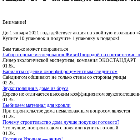
Внимание!
До 1 января 2021 года действует акция на хвойную изоляцию 
Купите 10 упаковок и получите 1 упаковку в подарок!
Вам также может понравиться
Лабораторные исследования ЖивиПриродой на соответствие э
Лидер экологической экспертизы, компания ЭКОСТАНДАРТ
0
1.6k.
Варианты отделки окон фиброцементным сайдингом
Сайдингом обшивают не только стены со стороны улицы
0
2.2k.
Звукоизоляция в доме из бруса
Дерево не отличается высоким коэффициентом звукопоглощен
0
1.3k.
Выбираем материал для кровли
При строительстве дома немаловажным вопросом является
0
1.2k.
Почему строительство дома лучше покупки готового?
Что лучше, построить дом с ноля или купить готовый
0
1.2k.
Доставка Изольна — акция!