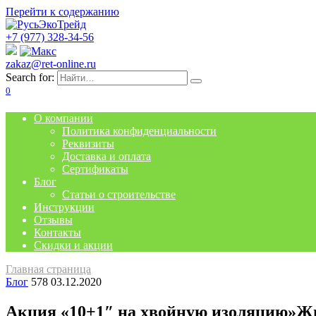
Перейти к содержанию
+7 (977) 328-34-56
zakaz@ret-online.ru
Search for:
0
О компании
Политика конфиденциальности
Реквизиты
Доставка и оплата
Сертификаты
Блог
Статьи о строительстве
Инструкции
Отзывы
Контакты
Скидки и акции
Главная страница
Блог
578
03.12.2020
Акция «10+1″ на хвойную изоляцию»Ж