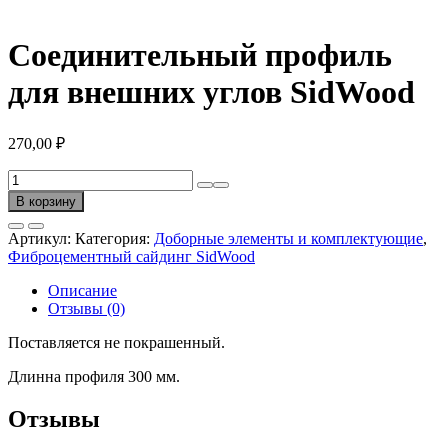
Соединительный профиль
для внешних углов SidWood
270,00
₽
Количество
товара
В корзину
Соединительный
профиль
Артикул:
Категория:
Доборные элементы и комплектующие
,
для
Фиброцементный сайдинг SidWood
внешних
углов
Описание
SidWood
Отзывы (0)
Поставляется не покрашенный.
Длинна профиля 300 мм.
Отзывы