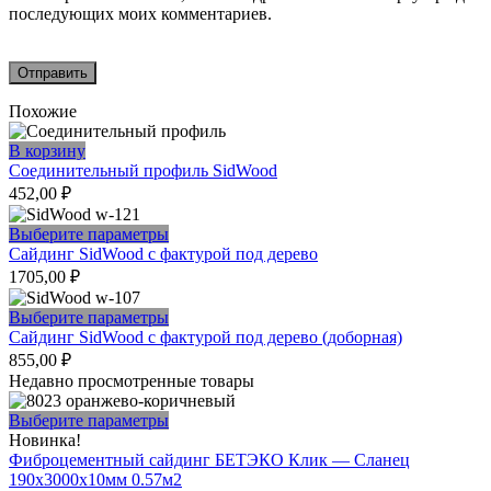
последующих моих комментариев.
Похожие
В корзину
Соединительный профиль SidWood
452,00
₽
Этот
Выберите параметры
товар
Сайдинг SidWood с фактурой под дерево
имеет
1705,00
₽
несколько
вариаций.
Этот
Выберите параметры
Опции
товар
Сайдинг SidWood с фактурой под дерево (доборная)
можно
имеет
855,00
₽
выбрать
несколько
Недавно просмотренные товары
на
вариаций.
странице
Опции
Этот
Выберите параметры
товара.
можно
товар
Новинка!
выбрать
имеет
Фиброцементный сайдинг БЕТЭКО Клик — Сланец
на
несколько
190х3000х10мм 0.57м2