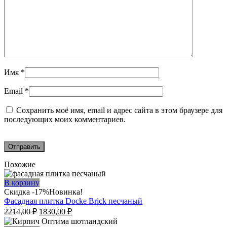
Имя
*
Email
*
Сохранить моё имя, email и адрес сайта в этом браузере для
последующих моих комментариев.
Похожие
В корзину
Скидка -17%
Новинка!
Фасадная плитка Docke Brick песчаный
Первоначальная
Текущая
2214,00
₽
1830,00
₽
цена
цена: