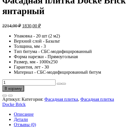
Фасадная плитка Docke Brick
янтарный
Первоначальная
Текущая
2214,00
₽
1830,00
₽
цена
цена:
составляла
Упаковка - 20 шт (2 м2)
1830,00 ₽.
Верхний слой - Базальт
2214,00 ₽.
Толщина, мм - 3
Тип битума - СБС-модифицированный
Форма нарезки - Прямоугольная
Размер, мм - 1000х250
Гарантия, лет - 30
Материал - СБС-модифицированный битум
Количество
товара
В корзину
Фасадная
плитка
Артикул:
Категория:
Фасадная плитка
,
Фасадная плитка
Docke
Docke Brick
Brick
янтарный
Описание
Детали
Отзывы (0)