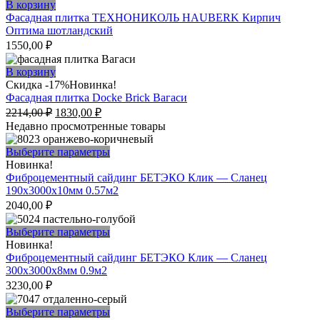
составляла
1830,00 ₽.
В корзину
2214,00 ₽.
Фасадная плитка ТЕХНОНИКОЛЬ HAUBERK Кирпич
Оптима шотландский
1550,00
₽
В корзину
Скидка -17%
Новинка!
Фасадная плитка Docke Brick Вагаси
Первоначальная
Текущая
2214,00
₽
1830,00
₽
цена
цена:
Недавно просмотренные товары
составляла
1830,00 ₽.
2214,00 ₽.
Этот
Выберите параметры
товар
Новинка!
имеет
Фиброцементный сайдинг БЕТЭКО Клик — Сланец
несколько
190х3000х10мм 0.57м2
вариаций.
2040,00
₽
Опции
можно
Этот
Выберите параметры
выбрать
товар
Новинка!
на
имеет
Фиброцементный сайдинг БЕТЭКО Клик — Сланец
странице
несколько
300х3000х8мм 0.9м2
товара.
вариаций.
3230,00
₽
Опции
можно
Этот
Выберите параметры